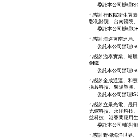
委託本公司辦理IS
感謝
行政院衛生署臺
彰化醫院、台南醫院
委託本公司辦理OH
感謝
海巡署南巡局、
委託本公司辦理IS
感謝
溢泰實業、靖騰
鋼鐵
委託本公司辦理ISO
感謝
全成通運、和豐
揚碁科技、聚陽塑膠
委託本公司辦理IS
感謝
立景光電、晟田
光鋐科技、永洋科技
益科技、港香蘭應用
委
託本公司輔導推動
感謝
野柳海洋世界、