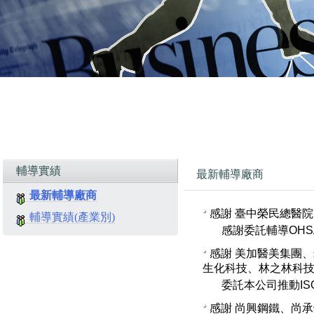
輔導實績
最新輔導廠商
最新輔導廠商
感謝
臺中榮民總醫院
輔導實績(產業別)
感謝委託輔導OHSAS
感謝
美加醫美集團、
生化科技、林之林科
委託本公司推動ISO 
感謝
尚興鋼鐵、尚承